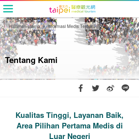
Pergi
ke
bagian
konten
Halaman utama
Informasi Medis Terbaru
utama
Tentang Kami
Kualitas Tinggi, Layanan Baik,
Area Pilihan Pertama Medis di
Luar Negeri