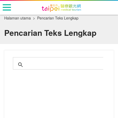
Pergi
ke
bagian
Halaman utama
Pencarian Teks Lengkap
konten
utama
Pencarian Teks Lengkap