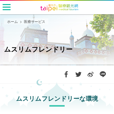
メ
イ
ン
コ
ホーム
医療サービス
ン
テ
ン
ツ
ムスリムフレンドリー
セ
ク
シ
ョ
ン
に
行
く
ムスリムフレンドリーな環境