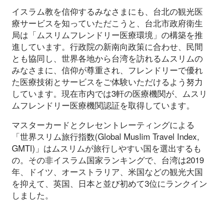
イスラム教を信仰するみなさまにも、台北の観光医
療サービスを知っていただこうと、台北市政府衛生
局は「ムスリムフレンドリー医療環境」の構築を推
進しています。行政院の新南向政策に合わせ、民間
とも協同し、世界各地から台湾を訪れるムスリムの
みなさまに、信仰が尊重され、フレンドリーで優れ
た医療技術とサービスをご体験いただけるよう努力
しています。現在市内では3軒の医療機関が、ムスリ
ムフレンドリー医療機関認証を取得しています。
マスターカードとクレセントレーティングによる
「世界スリム旅行指数(Global Muslim Travel Index,
GMTI)」はムスリムが旅行しやすい国を選出するも
の。その非イスラム国家ランキングで、台湾は2019
年、ドイツ、オーストラリア、米国などの観光大国
を抑えて、英国、日本と並び初めて3位にランクイン
しました。