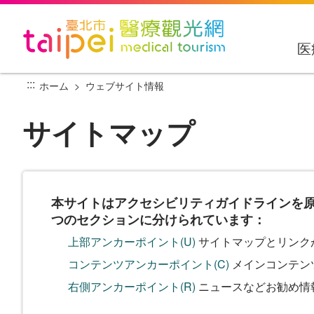
メ
イ
ン
医
コ
ン
:::
ホーム
ウェブサイト情報
テ
ン
サイトマップ
ツ
セ
ク
シ
ョ
本サイトはアクセシビリティガイドラインを
ン
つのセクションに分けられています：
に
上部アンカーポイント(U)
サイトマップとリンク
行
く
コンテンツアンカーポイント(C)
メインコンテン
右側アンカーポイント(R)
ニュースなどお勧め情