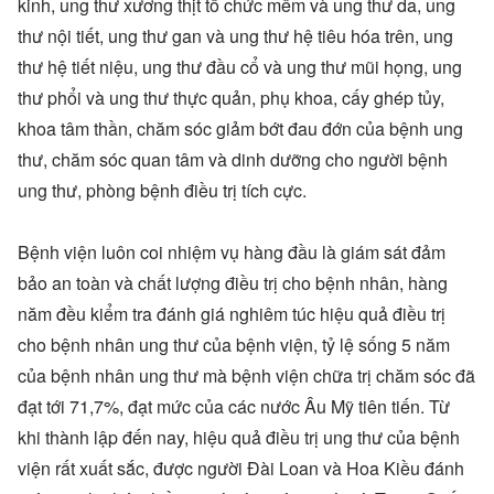
kinh, ung thư xương thịt tổ chức mềm và ung thư da, ung
thư nội tiết, ung thư gan và ung thư hệ tiêu hóa trên, ung
thư hệ tiết niệu, ung thư đầu cổ và ung thư mũi họng, ung
thư phổi và ung thư thực quản, phụ khoa, cấy ghép tủy,
khoa tâm thần, chăm sóc giảm bớt đau đớn của bệnh ung
thư, chăm sóc quan tâm và dinh dưỡng cho người bệnh
ung thư, phòng bệnh điều trị tích cực.
Bệnh viện luôn coi nhiệm vụ hàng đầu là giám sát đảm
bảo an toàn và chất lượng điều trị cho bệnh nhân, hàng
năm đều kiểm tra đánh giá nghiêm túc hiệu quả điều trị
cho bệnh nhân ung thư của bệnh viện, tỷ lệ sống 5 năm
của bệnh nhân ung thư mà bệnh viện chữa trị chăm sóc đã
đạt tới 71,7%, đạt mức của các nước Âu Mỹ tiên tiến. Từ
khi thành lập đến nay, hiệu quả điều trị ung thư của bệnh
viện rất xuất sắc, được người Đài Loan và Hoa Kiều đánh