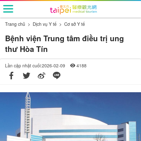
跳
到
主
Trang chủ
Dịch vụ Y tế
Cơ sở Y tế
要
內
Bệnh viện Trung tâm điều trị ung
容
thư Hòa Tín
區
塊
Lần cập nhật cuối:2026-02-09
4188