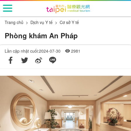
跳
到
主
Trang chủ
Dịch vụ Y tế
Cơ sở Y tế
要
內
Phòng khám An Pháp
容
區
Lần cập nhật cuối:2024-07-30
2981
塊