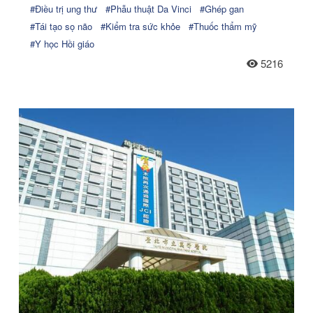
#Điều trị ung thư
#Phẫu thuật Da Vinci
#Ghép gan
#Tái tạo sọ não
#Kiểm tra sức khỏe
#Thuốc thẩm mỹ
#Y học Hồi giáo
5216