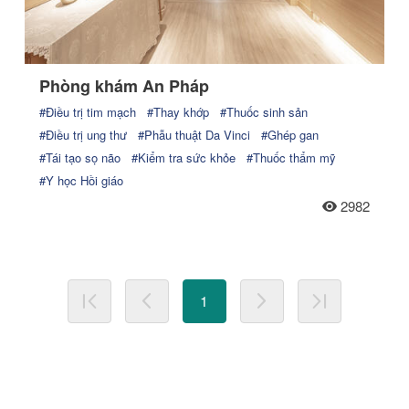
Phòng khám An Pháp
#Điều trị tim mạch
#Thay khớp
#Thuốc sinh sản
#Điều trị ung thư
#Phẫu thuật Da Vinci
#Ghép gan
#Tái tạo sọ não
#Kiểm tra sức khỏe
#Thuốc thẩm mỹ
#Y học Hồi giáo
2982
1
Trang đầu tiên
Trang trước
Trang tiếp theo
Trang cuối cù