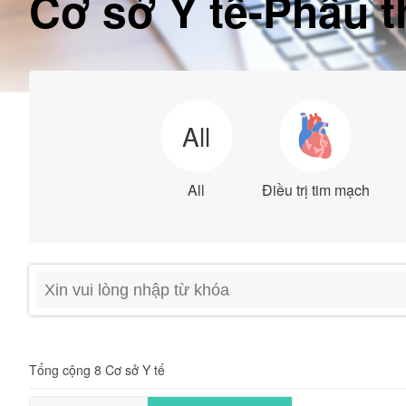
Cơ sở Y tế-Phẫu t
All
All
Điều trị tim mạch
Tổng cộng 8 Cơ sở Y tế