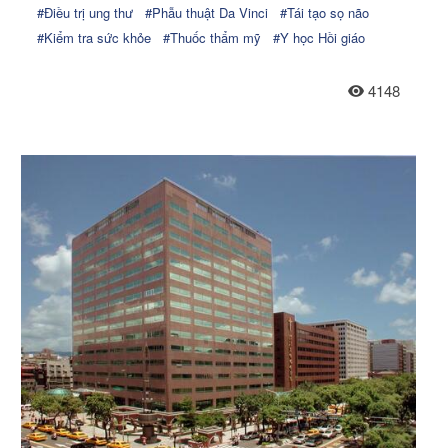
#Điều trị ung thư
#Phẫu thuật Da Vinci
#Tái tạo sọ não
#Kiểm tra sức khỏe
#Thuốc thẩm mỹ
#Y học Hồi giáo
4148