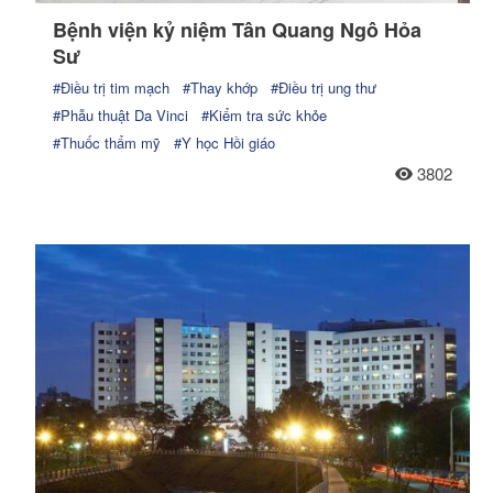
Bệnh viện kỷ niệm Tân Quang Ngô Hỏa
Sư
#Điều trị tim mạch
#Thay khớp
#Điều trị ung thư
#Phẫu thuật Da Vinci
#Kiểm tra sức khỏe
#Thuốc thẩm mỹ
#Y học Hồi giáo
3802