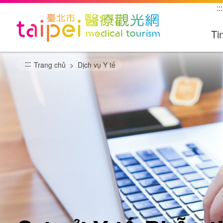
跳
:::
到
主
Ti
要
內
:::
容
Trang chủ
Dịch vụ Y tế
區
塊