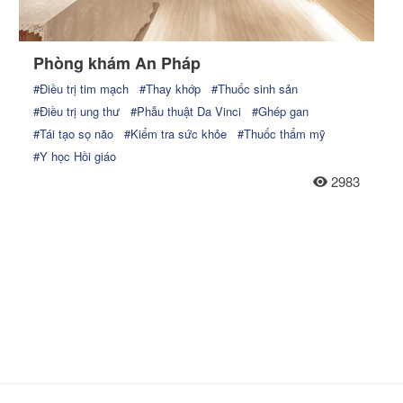
Phòng khám An Pháp
#Điều trị tim mạch
#Thay khớp
#Thuốc sinh sản
#Điều trị ung thư
#Phẫu thuật Da Vinci
#Ghép gan
#Tái tạo sọ não
#Kiểm tra sức khỏe
#Thuốc thẩm mỹ
#Y học Hồi giáo
2983
ng