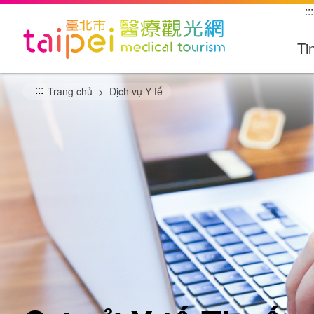
跳
:::
到
主
Ti
要
內
:::
容
Trang chủ
Dịch vụ Y tế
區
塊