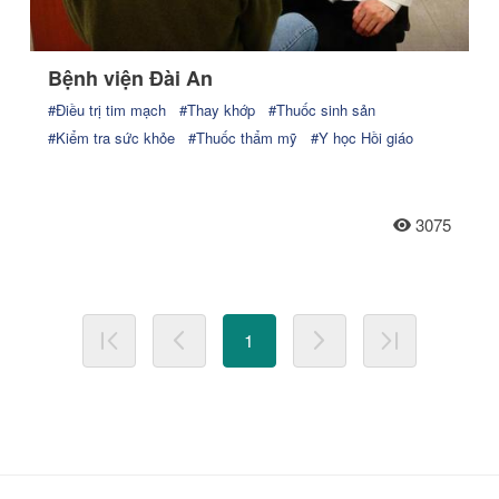
Bệnh viện Đài An
#Điều trị tim mạch
#Thay khớp
#Thuốc sinh sản
#Kiểm tra sức khỏe
#Thuốc thẩm mỹ
#Y học Hồi giáo
3075
1
Trang đầu tiên
Trang trước
Trang tiếp theo
Trang cuối cù