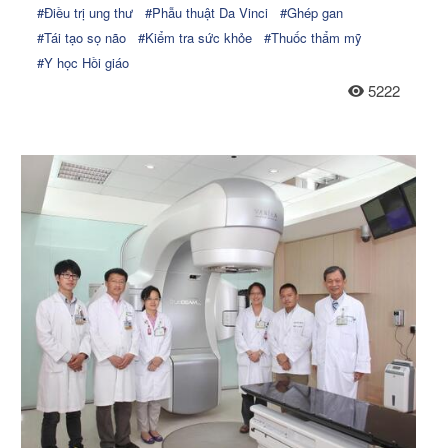
#Điều trị ung thư
#Phẫu thuật Da Vinci
#Ghép gan
#Tái tạo sọ não
#Kiểm tra sức khỏe
#Thuốc thẩm mỹ
#Y học Hồi giáo
5222