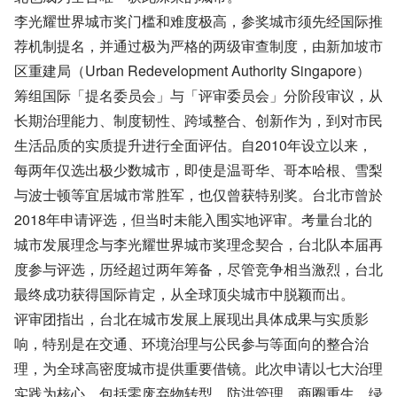
李光耀世界城市奖门槛和难度极高，参奖城市须先经国际推
荐机制提名，并通过极为严格的两级审查制度，由新加坡市
区重建局（Urban Redevelopment Authority Singapore）
筹组国际「提名委员会」与「评审委员会」分阶段审议，从
长期治理能力、制度韧性、跨域整合、创新作为，到对市民
生活品质的实质提升进行全面评估。自2010年设立以来，
每两年仅选出极少数城市，即使是温哥华、哥本哈根、雪梨
与波士顿等宜居城市常胜军，也仅曾获特别奖。台北市曾於
2018年申请评选，但当时未能入围实地评审。考量台北的
城市发展理念与李光耀世界城市奖理念契合，台北队本届再
度参与评选，历经超过两年筹备，尽管竞争相当激烈，台北
最终成功获得国际肯定，从全球顶尖城市中脱颖而出。
评审团指出，台北在城市发展上展现出具体成果与实质影
响，特别是在交通、环境治理与公民参与等面向的整合治
理，为全球高密度城市提供重要借镜。此次申请以七大治理
实践为核心，包括零废弃物转型、防洪管理、商圈重生、绿