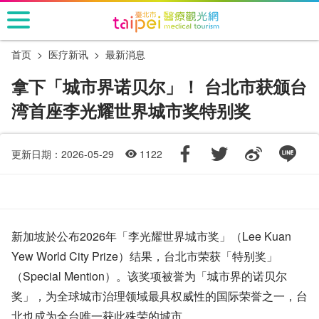
跳
到
主
首页
医疗新​​讯
最新消息
要
内
拿下「城市界诺贝尔」！ 台北市获颁台
容
湾首座李光耀世界城市奖特别奖
区
块
更新日期：2026-05-29
1122
新加坡於公布2026年「李光耀世界城市奖」（Lee Kuan
Yew World City Prize）结果，台北市荣获「特别奖」
（Special Mention）。该奖项被誉为「城市界的诺贝尔
奖」，为全球城市治理领域最具权威性的国际荣誉之一，台
北也成为全台唯一获此殊荣的城市。