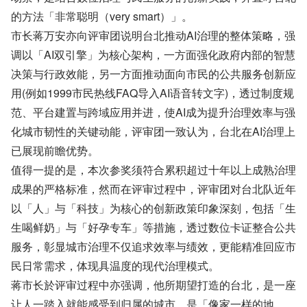
的方法「非常聪明（very smart）」。
市长蒋万安亦向评审团说明台北推动AI治理的整体策略，强
调以「AI双引擎」为核心架构，一方面强化政府内部的智慧
决策与行政效能，另一方面推动面向市民的公共服务创新应
用(例如1999市民热线FAQ导入AI语音转文字)，透过制度规
范、平台建置与跨域应用并进，使AI成为提升治理效率与强
化城市韧性的关键动能，评审团一致认为，台北在AI治理上
已展现前瞻优势。
值得一提的是，本次参奖须符合累积超过十年以上成熟治理
成果的严格标准，然而在评审过程中，评审团对台北队近年
以「人」与「科技」为核心的创新政策印象深刻，包括「生
生喝鲜奶」与「好孕专车」等措施，透过数位卡证整合公共
服务，彰显城市治理不仅追求效率与绩效，更能精准回应市
民日常需求，体现具温度的现代治理模式。
蒋市长於评审过程中亦强调，他所期望打造的台北，是一座
让人一踏入就能感受到归属的城市，是「像家一样的地