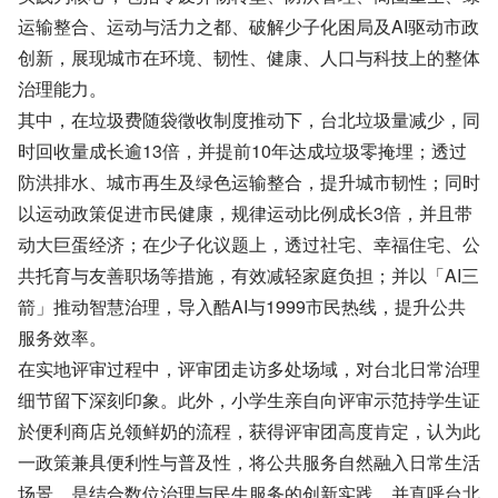
运输整合、运动与活力之都、破解少子化困局及AI驱动市政
创新，展现城市在环境、韧性、健康、人口与科技上的整体
治理能力。
其中，在垃圾费随袋徵收制度推动下，台北垃圾量减少，同
时回收量成长逾13倍，并提前10年达成垃圾零掩埋；透过
防洪排水、城市再生及绿色运输整合，提升城市韧性；同时
以运动政策促进市民健康，规律运动比例成长3倍，并且带
动大巨蛋经济；在少子化议题上，透过社宅、幸福住宅、公
共托育与友善职场等措施，有效减轻家庭负担；并以「AI三
箭」推动智慧治理，导入酷AI与1999市民热线，提升公共
服务效率。
在实地评审过程中，评审团走访多处场域，对台北日常治理
细节留下深刻印象。此外，小学生亲自向评审示范持学生证
於便利商店兑领鲜奶的流程，获得评审团高度肯定，认为此
一政策兼具便利性与普及性，将公共服务自然融入日常生活
场景，是结合数位治理与民生服务的创新实践，并直呼台北