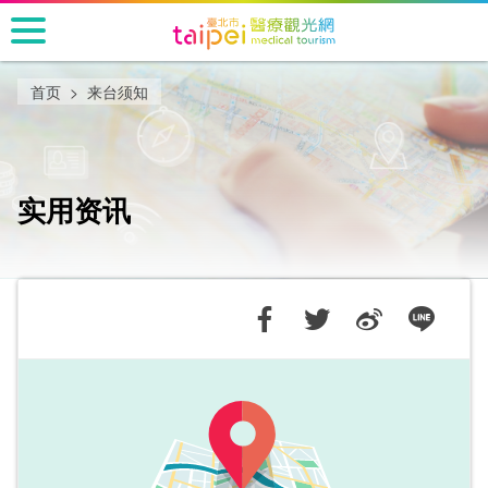
跳
到
主
要
首页
来台须知
内
容
区
块
实用资讯