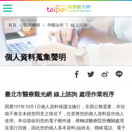
跳
到
主
要
首頁
醫療機構
孕醫診所
線上諮詢
內
容
區
塊
個人資料蒐集聲明
臺北市醫療觀光網 線上諮詢 處理作業程序
因應101年10月1日個人資料保護法施行，非因公務需要，本信
箱不會在未經您同意之情況下，任意將您的個人資料提供他人
使用。本信箱收到您的電子郵件後，將轉請醫療院所機關處理
並逕行回復，因此您的個人基本資料(如姓名、聯絡電話、電子