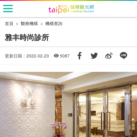
跳
到
主
首頁
醫療機構
機構查詢
要
內
雅丰時尚診所
容
區
塊
更新日期：2022-02-23
5087