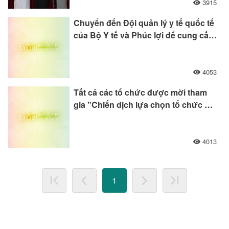
3915
Chuyển đến Đội quản lý y tế quốc tế
của Bộ Y tế và Phúc lợi để cung cấp
cho các tổ chức thành viên để liên
kết với cơ sở dữ liệu dịch thuật tài
nguyên của Bộ Nội vụ.Tất cả các tổ
4053
chức đều được..
Tất cả các tổ chức được mời tham
gia "Chiến dịch lựa chọn tổ chức y
tế dự án y tế quốc tế" và Hội đồng
chính sách đánh giá chất lượng y tế
và bệnh viện phúc lợi cho"Chứng
4013
nhận chất lượng y tế" ..
1
Trang đầu tiên
Trang trước
Trang tiếp theo
Trang cuối cùn