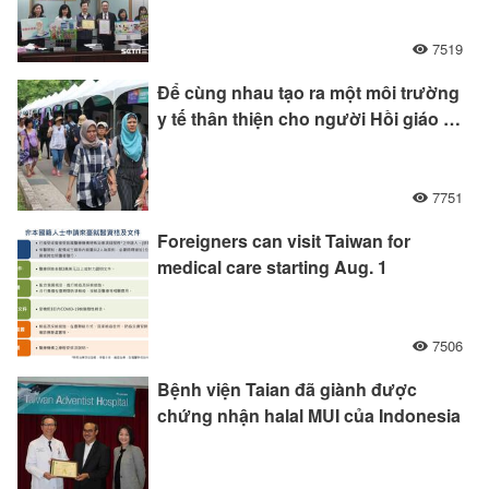
Hồi giáo với các bệnh viện tư nhân
7519
Để cùng nhau tạo ra một môi trường
y tế thân thiện cho người Hồi giáo ở
thành phố Đài Bắc, các tổ chức
được mời tham gia vào vòng loại
của Bệnh viện Hồi giáo Thân thiện
7751
Hồi giáo.
Foreigners can visit Taiwan for
medical care starting Aug. 1
7506
Bệnh viện Taian đã giành được
chứng nhận halal MUI của Indonesia