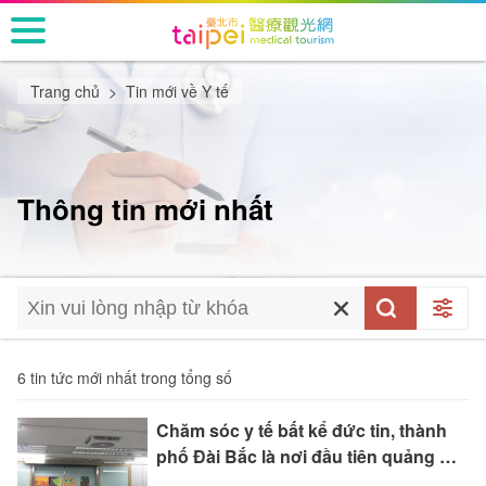
跳
到
主
要
Trang chủ
Tin mới về Y tế
內
容
區
塊
Thông tin mới nhất
6 tin tức mới nhất trong tổng số
Chăm sóc y tế bất kể đức tin, thành
phố Đài Bắc là nơi đầu tiên quảng bá
môi trường y tế thân thiện với người